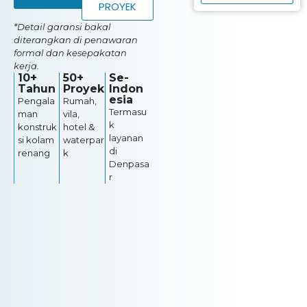
PROYEK
*Detail garansi bakal
diterangkan di penawaran
formal dan kesepakatan
kerja.
10+
50+
Se-
Tahun
Proyek
Indon
esia
Pengala
Rumah,
Termasu
man
vila,
k
konstruk
hotel &
layanan
si kolam
waterpar
di
renang
k
Denpasa
r