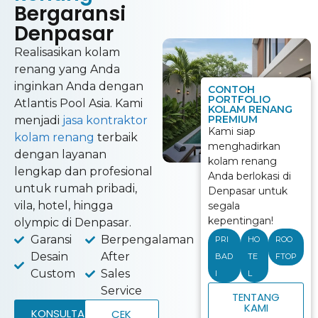
Bergaransi
Denpasar
Realisasikan kolam
renang yang Anda
inginkan Anda dengan
CONTOH
PORTFOLIO
Atlantis Pool Asia. Kami
KOLAM RENANG
PREMIUM
menjadi
jasa kontraktor
Kami siap
kolam renang
terbaik
menghadirkan
dengan layanan
kolam renang
lengkap dan profesional
Anda berlokasi di
untuk rumah pribadi,
Denpasar untuk
vila, hotel, hingga
segala
kepentingan!
olympic di Denpasar.
Garansi
Berpengalaman
PRI
HO
ROO
Desain
After
BAD
TE
FTOP
Custom
Sales
I
L
Service
TENTANG
KAMI
KONSULTASI
CEK