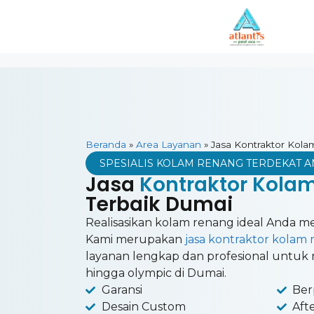
Beranda
»
Area Layanan
»
Jasa Kontraktor Kol
SPESIALIS KOLAM RENANG TERDEKAT 
Jasa
Kontraktor Kola
Terbaik Dumai
Realisasikan kolam renang ideal Anda mela
Kami merupakan
jasa kontraktor kolam
layanan lengkap dan profesional untuk ru
hingga olympic di Dumai.
Garansi
Ber
Desain Custom
Aft