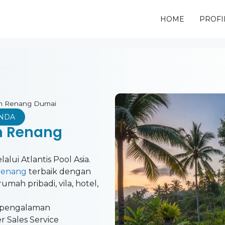
HOME
PROFI
am Renang Dumai
ANDA
m Renang
lui Atlantis Pool Asia.
 renang
terbaik dengan
mah pribadi, vila, hotel,
pengalaman
er Sales Service