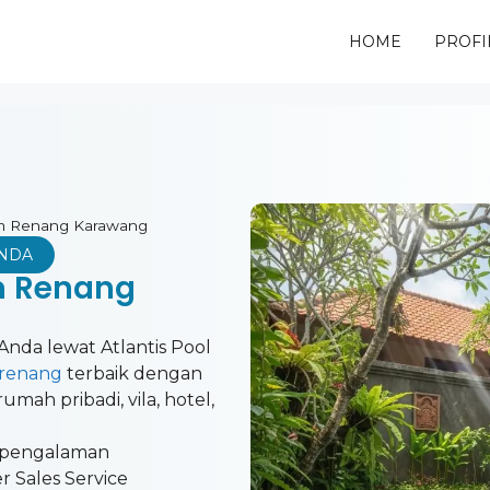
HOME
PROFI
am Renang Karawang
ANDA
m Renang
Anda lewat Atlantis Pool
 renang
terbaik dengan
mah pribadi, vila, hotel,
pengalaman
er Sales Service