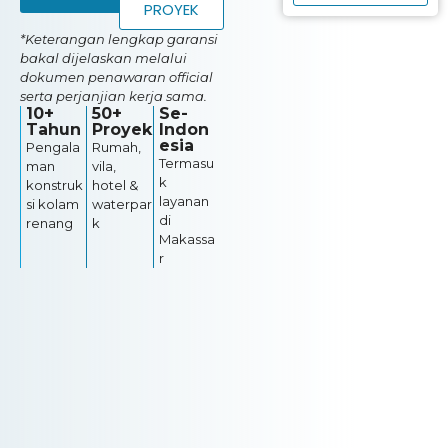
PROYEK
*Keterangan lengkap garansi
bakal dijelaskan melalui
dokumen penawaran official
serta perjanjian kerja sama.
10+
50+
Se-
Tahun
Proyek
Indon
esia
Pengala
Rumah,
Termasu
man
vila,
k
konstruk
hotel &
layanan
si kolam
waterpar
di
renang
k
Makassa
r