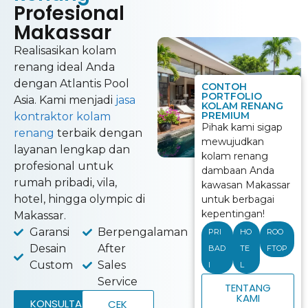
Profesional
Makassar
Realisasikan kolam
renang ideal Anda
dengan Atlantis Pool
CONTOH
PORTFOLIO
Asia. Kami menjadi
jasa
KOLAM RENANG
PREMIUM
kontraktor kolam
Pihak kami sigap
renang
terbaik dengan
mewujudkan
layanan lengkap dan
kolam renang
profesional untuk
dambaan Anda
rumah pribadi, vila,
kawasan Makassar
hotel, hingga olympic di
untuk berbagai
kepentingan!
Makassar.
Garansi
Berpengalaman
PRI
HO
ROO
Desain
After
BAD
TE
FTOP
Custom
Sales
I
L
Service
TENTANG
KAMI
KONSULTASI
CEK