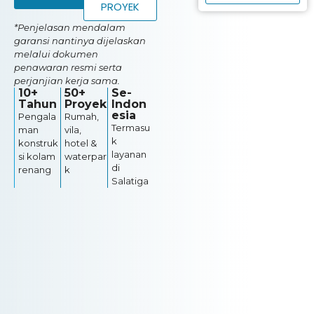
PROYEK
*Penjelasan mendalam
garansi nantinya dijelaskan
melalui dokumen
penawaran resmi serta
perjanjian kerja sama.
10+
50+
Se-
Tahun
Proyek
Indon
esia
Pengala
Rumah,
Termasu
man
vila,
k
konstruk
hotel &
layanan
si kolam
waterpar
di
renang
k
Salatiga