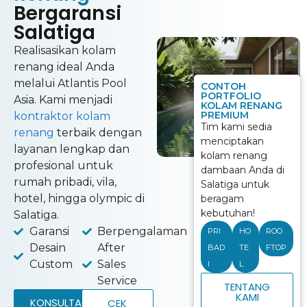
Bergaransi
Salatiga
Realisasikan kolam
renang ideal Anda
melalui Atlantis Pool
CONTOH
PORTFOLIO
Asia. Kami menjadi
KOLAM RENANG
PREMIUM
kontraktor kolam
Tim kami sedia
renang
terbaik dengan
menciptakan
layanan lengkap dan
kolam renang
profesional untuk
dambaan Anda di
rumah pribadi, vila,
Salatiga untuk
hotel, hingga olympic di
beragam
kebutuhan!
Salatiga.
Garansi
Berpengalaman
PRI
HO
ROO
Desain
After
BAD
TE
FTOP
Custom
Sales
I
L
Service
TENTANG
KAMI
KONSULTASI
CEK