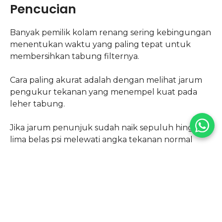
Pencucian
Banyak pemilik kolam renang sering kebingungan
menentukan waktu yang paling tepat untuk
membersihkan tabung filternya.
Cara paling akurat adalah dengan melihat jarum
pengukur tekanan yang menempel kuat pada
leher tabung.
Jika jarum penunjuk sudah naik sepuluh hingga
lima belas psi melewati angka tekanan normal
maka hal tersebut adalah sinyal wajib untuk
segera melakukan pencucian.
Tanda fisik lainnya yang bisa Anda amati secara
langsung adalah semburan aliran air pada lubang
inlet dinding kolam yang mulai melemah secara