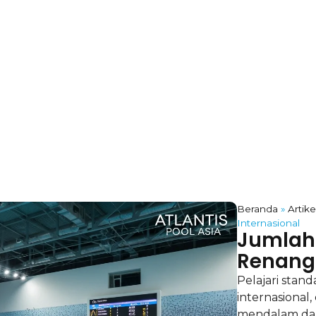
Beranda
»
Artike
Internasional
Jumlah
Renang 
Pelajari stan
internasional,
mendalam dari