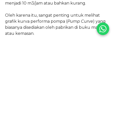
menjadi 10 m3/jam atau bahkan kurang.
Oleh karena itu, sangat penting untuk melihat
grafik kurva performa pompa (
Pump Curve
) yang
biasanya disediakan oleh pabrikan di buku manual
atau kemasan.
Pilihlah pompa yang masih mampu menyuplai
Flow Rate yang Anda butuhkan (misal 7,5 m3/jam
tadi) pada titik hambatan (Head) yang sesuai
dengan instalasi kolam Anda.
Jenis Pompa Berdasarkan
Kecepatan Motor
Teknologi pompa kolam renang terus
berkembang. Saat ini terdapat tiga jenis utama
yang beredar di pasaran dan masing-masing