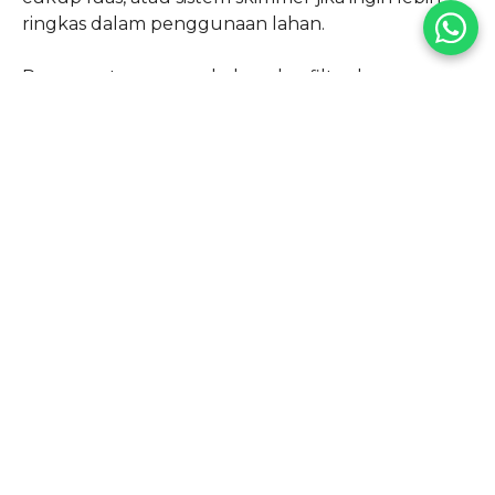
ringkas dalam penggunaan lahan.
Penempatan pompa kolam dan filter harus
berada pada posisi yang mudah dijangkau namun
tidak mengganggu estetika. Kami seringkali
mendesain ruang mesin yang terintegrasi dengan
dek kolam renang agar terlihat rapi dan minimalis.
Pemasangan pipa juga memerlukan teknik
khusus untuk menghindari
water hammer
atau
suara berisik saat pompa beroperasi. Penggunaan
pipa PVC kelas AW dengan ketebalan maksimal
menjadi standar wajib dalam setiap proyek kami
untuk mencegah pecah pipa akibat tekanan
tinggi.
Penanganan Kelembapan dan
Drainase Area Dek