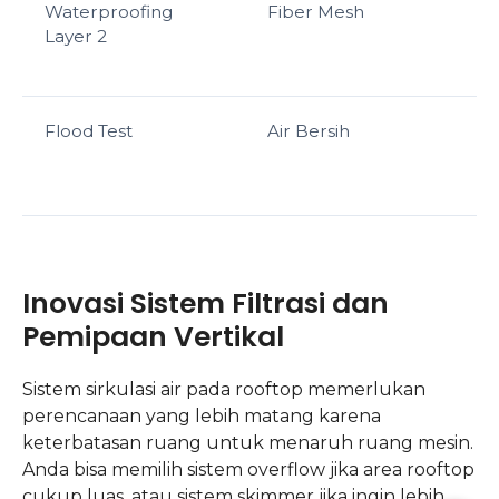
Waterproofing
Fiber Mesh
Layer 2
Flood Test
Air Bersih
s
Inovasi Sistem Filtrasi dan
Pemipaan Vertikal
Sistem sirkulasi air pada rooftop memerlukan
perencanaan yang lebih matang karena
keterbatasan ruang untuk menaruh ruang mesin.
Anda bisa memilih sistem overflow jika area rooftop
cukup luas, atau sistem skimmer jika ingin lebih