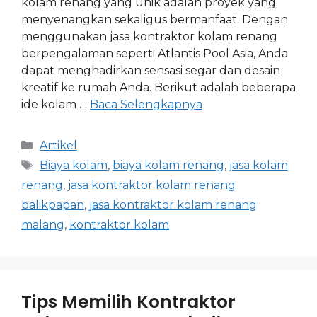
kolam renang yang unik adalah proyek yang
menyenangkan sekaligus bermanfaat. Dengan
menggunakan jasa kontraktor kolam renang
berpengalaman seperti Atlantis Pool Asia, Anda
dapat menghadirkan sensasi segar dan desain
kreatif ke rumah Anda. Berikut adalah beberapa
ide kolam …
Baca Selengkapnya
Artikel
Biaya kolam
,
biaya kolam renang
,
jasa kolam
renang
,
jasa kontraktor kolam renang
balikpapan
,
jasa kontraktor kolam renang
malang
,
kontraktor kolam
Tips Memilih Kontraktor