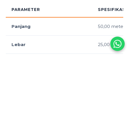
PARAMETER
SPESIFIKASI
Panjang
50,00 meter
Lebar
25,00 meter
Jumlah Lintasan
10 (8 untuk lo
Lebar Lintasan
2,5 meter
Kedalaman
Minimal 2 me
meter)
Suhu Air
25°C – 28°C